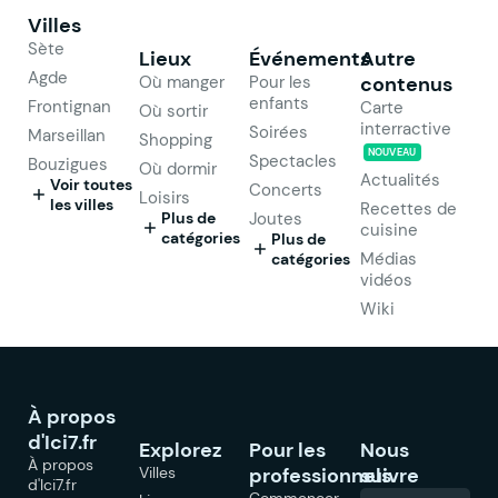
Villes
Sète
Lieux
Événements
Autre
Agde
Où manger
Pour les
contenus
enfants
Frontignan
Carte
Où sortir
interractive
Soirées
Marseillan
Shopping
NOUVEAU
Spectacles
Bouzigues
Où dormir
Actualités
Voir toutes
Concerts
Loisirs
les villes
Recettes de
Plus de
Joutes
cuisine
catégories
Plus de
Médias
catégories
vidéos
Wiki
À propos
d'Ici7.fr
Explorez
Pour les
Nous
À propos
Villes
professionnels
suivre
d'Ici7.fr
Commencer