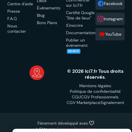
Lieux
Facebook
Centre d'aide
sur Ici7.fr
Événements
Presse
Certifié Google
Blog
"Site de lieux"
F.A.Q
Instagram
Bons Plans
S'inscrire
Nous
contacter
Documentation
YouTube
Publier un
événement
GRATUIT
© 2026 Ici7.fr Tous droits
réservés.
Mentions légales
Politique de confidentialité
CGU
CGV Professionnels
CGV Marketplace
Signalement
Fièrement développé avec
à Sète par
Dynamo Productions