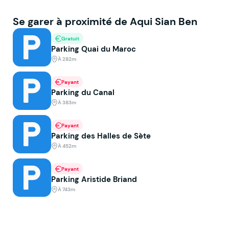
Se garer à proximité de Aqui Sian Ben
Gratuit
Parking Quai du Maroc
À 282m
Payant
Parking du Canal
À 383m
Payant
Parking des Halles de Sète
À 452m
Payant
Parking Aristide Briand
À 743m