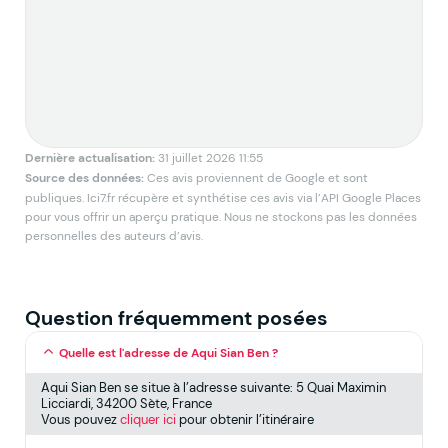
Dernière actualisation:
31 juillet 2026 11:55
Source des données:
Ces avis proviennent de Google et sont
publiques. Ici7.fr récupère et synthétise ces avis via l’API Google Places
pour vous offrir un aperçu pratique. Nous ne stockons pas les données
personnelles des auteurs d’avis.
Question fréquemment posées
Quelle est l'adresse de Aqui Sian Ben ?
Aqui Sian Ben se situe à l’adresse suivante: 5 Quai Maximin
Licciardi, 34200 Sète, France
Vous pouvez
cliquer ici
pour obtenir l’itinéraire