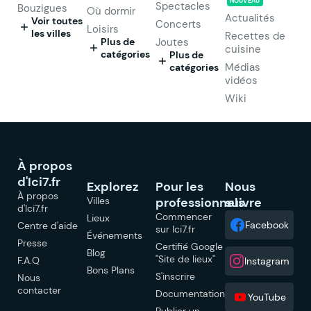
NOUVEAU
Spectacles
Bouzigues
Où dormir
Actualités
Voir toutes
Concerts
Loisirs
les villes
Recettes de
Plus de
Joutes
cuisine
catégories
Plus de
Médias
catégories
vidéos
Wiki
À propos
d'Ici7.fr
Explorez
Pour les
Nous
À propos
Villes
professionnels
suivre
d'Ici7.fr
Commencer
Lieux
Facebook
Centre d'aide
sur Ici7.fr
Événements
Presse
Certifié Google
Blog
"Site de lieux"
F.A.Q
Instagram
Bons Plans
S'inscrire
Nous
contacter
Documentation
YouTube
Publier un