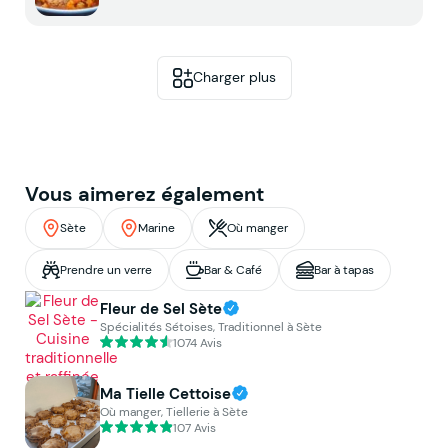
Charger plus
Vous aimerez également
Sète
Marine
Où manger
Prendre un verre
Bar & Café
Bar à tapas
Fleur de Sel Sète
Spécialités Sétoises, Traditionnel à Sète
1074 Avis
Ma Tielle Cettoise
Où manger, Tiellerie à Sète
107 Avis