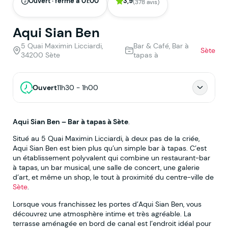
Ouvert · ferme à 01:00
3,9
(378 avis)
Aqui Sian Ben
5 Quai Maximin Licciardi,
Bar & Café, Bar à
Sète
34200 Sète
tapas à
Ouvert
11h30 - 1h00
Aqui Sian Ben – Bar à tapas à Sète
.
Situé au 5 Quai Maximin Licciardi, à deux pas de la criée,
Aqui Sian Ben est bien plus qu’un simple bar à tapas. C’est
un établissement polyvalent qui combine un restaurant-bar
à tapas, un bar musical, une salle de concert, une galerie
d’art, et même un shop, le tout à proximité du centre-ville de
Sète
.
Lorsque vous franchissez les portes d’Aqui Sian Ben, vous
découvrez une atmosphère intime et très agréable. La
terrasse aménagée en bord de canal est l’endroit idéal pour