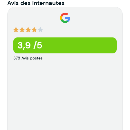
Avis des internautes
3,9 /5
378 Avis postés
t
c