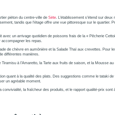
ier piéton du centre-ville de
Sète
. L’établissement s’étend sur deux n
ement, tandis que l’étage offre une vue pittoresque sur le quartier. P
ait avec un arrivage quotidien de poissons frais de la « Pêcherie Cett
ur accompagner les repas.
ade de chèvre en aumônière et la Salade Thaï aux crevettes. Pour les
de différentes manières.
 Tiramisu à l’Amaretto, la Tarte aux fruits de saison, et la Mousse 
tion quant à la qualité des plats. Des suggestions comme le tataki de th
asser un agréable moment.
onvivialité, la fraîcheur des produits, et le rapport qualité-prix sont 