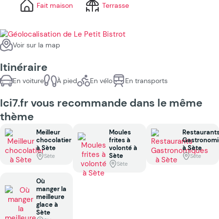
Fait maison
Terrasse
Voir sur la map
Itinéraire
En voiture
À pied
En vélo
En transports
Ici7.fr vous recommande dans le même
thème
Meilleur
Moules
Restaurant
chocolatier
frites à
Gastronomi
à Sète
volonté à
à Sète
Sète
Sète
Sète
Sète
Où
manger la
meilleure
glace à
Sète