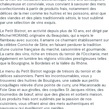
chaleureuse et conviviale, vous conviant à savourer des mets
confectionnés à partir de produits frais, notamment des
délices de la mer comme les huitres et les poissons, ainsi que
des viandes et des plats traditionnels sétois, le tout sublimé
par une sélection de vins exquis.
Le Petit Bistrot, en activité depuis plus de 10 ans, est dirigé par
Michel MORAND, originaire du Beaujolais, qui a repris le
flambeau avec succès. Il amarre ce charmant établissement sur
la célèbre Corniche de Sète, en faisant perdurer la tradition
d’une cuisine française du marché, saisonnière et gourmande.
La carte des vins, riche en trésors du terroir de l’Occitanie, met
également en lumière les régions viticoles prestigieuses telles
que la Bourgogne, le Bordelais et la Vallée du Rhône.
Le menu du Petit Bistrot regorge de trésors du terroir et de
délices saisonniers. Parmi les incontournables, vous y
trouverez des huitres de Bouzigues, une salade aux petits
coquillages relevée d’une pointe de curry, une Macaronade au
Foie Gras et aux girolles, des coquilles St Jacques rôties, des
tournedos de bœuf, ainsi que des glaces et sorbets maison.
Les produits frais sont sublimés par la passion de nos
cuisiniers, vous offrant ainsi des mets authentiques et
savoureux qui éveilleront vos papilles.