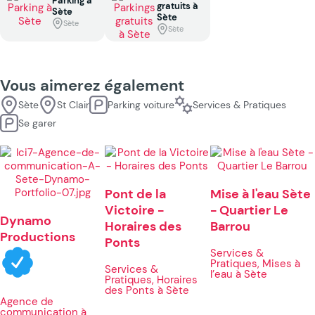
Parking à
gratuits à
Sète
Sète
Sète
Sète
Vous aimerez également
Sète
St Clair
Parking voiture
Services & Pratiques
Se garer
Pont de la
Mise à l'eau Sète
Victoire -
- Quartier Le
Dynamo
Horaires des
Barrou
Productions
Ponts
Services &
Pratiques, Mises à
Services &
l’eau à Sète
Pratiques, Horaires
des Ponts à Sète
Agence de
communication à