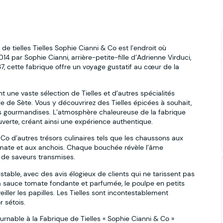
e de tielles Tielles Sophie Cianni & Co est l’endroit où
014 par Sophie Cianni, arrière-petite-fille d’Adrienne Virduci,
37, cette fabrique offre un voyage gustatif au cœur de la
t une vaste sélection de Tielles et d’autres spécialités
lle de Sète. Vous y découvrirez des Tielles épicées à souhait,
 les gourmandises. L’atmosphère chaleureuse de la fabrique
uverte, créant ainsi une expérience authentique.
 Co d’autres trésors culinaires tels que les chaussons aux
a tomate et aux anchois. Chaque bouchée révèle l’âme
 de saveurs transmises.
stable, avec des avis élogieux de clients qui ne tarissent pas
 la sauce tomate fondante et parfumée, le poulpe en petits
ler les papilles. Les Tielles sont incontestablement
r sétois.
rnable à la Fabrique de Tielles « Sophie Cianni & Co »