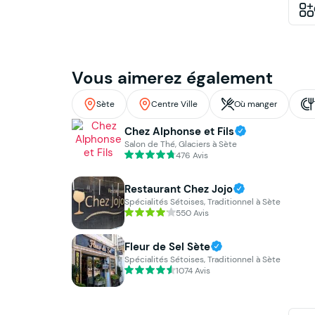
Vous aimerez également
Sète
Centre Ville
Où manger
Chez Alphonse et Fils
Salon de Thé, Glaciers à Sète
476 Avis
Restaurant Chez Jojo
Spécialités Sétoises, Traditionnel à Sète
550 Avis
Fleur de Sel Sète
Spécialités Sétoises, Traditionnel à Sète
1074 Avis