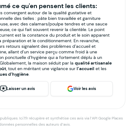
mé ce qu'en pensent les clients:
is convergent autour de la qualité gustative et
onnelle des tielles : pâte bien travaillée et garniture
use, avec des calamars/poulpe tendres et une sauce
use, ce qui fait souvent revenir la clientèle. Le point
écurrent est la constance du produit et le soin apparent
a préparation et le conditionnement. En revanche,
urs retours signalent des problèmes d’accueil et
ène, allant d’un service perçu comme froid à une
ion ponctuelle d’hygiène qui a fortement déplu à un
. Globalement, la maison séduit par la
qualité artisanale
oût
, tout en méritant une vigilance sur
l’accueil
et les
ues d’hygiène
.
Laisser un avis
Voir les avis
bliques. Ici7.fr récupère et synthétise ces avis via l’API Google Places
 données personnelles des auteurs d’avis.