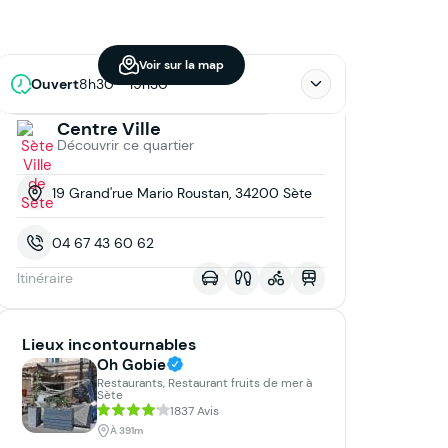
Voir sur la map
Ouvert
8h30 - 19h30
Centre Ville
Découvrir ce quartier
19 Grand'rue Mario Roustan, 34200 Sète
04 67 43 60 62
Itinéraire
Lieux incontournables
Oh Gobie
Restaurants, Restaurant fruits de mer à
Sète
1837 Avis
À 391m