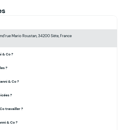
es
rand’rue Mario Roustan, 34200 Sète, France
i & Co ?
les ?
anni & Co ?
picées ?
Co travailler ?
anni & Co ?