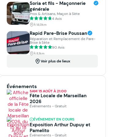
Soria et fils - Maçonnerie
générale
Pros & Artisans, Maçon à Sète
4 Avis
À 14,0km
Rapid Pare-Brise Poussan
Réparation et Remplacement de Pare-
Brise à Sète
90 Avis
À 8,1km
Voir plus de lieux
Événements
SAM 15 AOÛT À 21:00
Fête Locale de Marseillan
2026
Événements - Gratuit
ÉVÉNEMENT EN COURS
Exposition Arthur Dupuy et
Pamelito
Événements - Gratuit