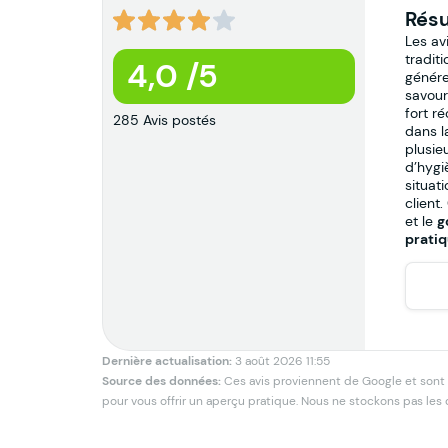
Résu
Les av
traditi
4,0 /5
génére
savoure
fort r
285 Avis postés
dans l
plusie
d’hygi
situat
client
et le
g
pratiq
Dernière actualisation:
3 août 2026 11:55
Source des données:
Ces avis proviennent de Google et sont pu
pour vous offrir un aperçu pratique. Nous ne stockons pas les