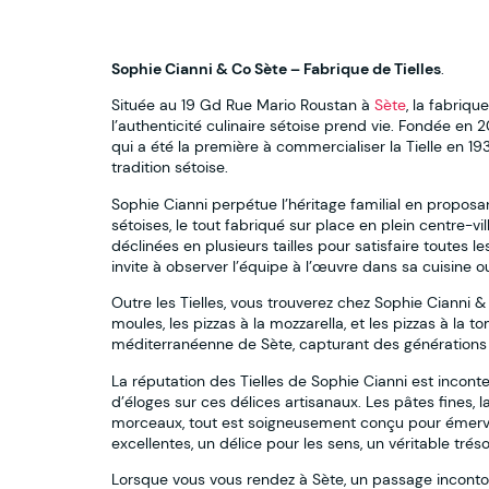
Sophie Cianni & Co Sète – Fabrique de Tielles
.
Située au 19 Gd Rue Mario Roustan à
Sète
, la fabriqu
l’authenticité culinaire sétoise prend vie. Fondée en 2
qui a été la première à commercialiser la Tielle en 19
tradition sétoise.
Sophie Cianni perpétue l’héritage familial en proposan
sétoises, le tout fabriqué sur place en plein centre-vi
déclinées en plusieurs tailles pour satisfaire toutes
invite à observer l’équipe à l’œuvre dans sa cuisine o
Outre les Tielles, vous trouverez chez Sophie Cianni &
moules, les pizzas à la mozzarella, et les pizzas à l
méditerranéenne de Sète, capturant des générations
La réputation des Tielles de Sophie Cianni est inconte
d’éloges sur ces délices artisanaux. Les pâtes fines,
morceaux, tout est soigneusement conçu pour émerveil
excellentes, un délice pour les sens, un véritable tréso
Lorsque vous vous rendez à Sète, un passage incontou