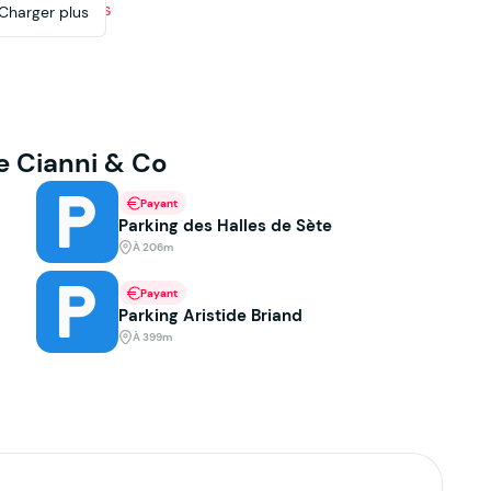
Charger plus
e Cianni & Co
Payant
Parking des Halles de Sète
À 206m
Payant
Parking Aristide Briand
À 399m