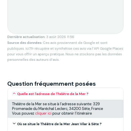
Dernière actualisation:
3 août 2026 11:56
Source des données:
Ces avis proviennent de Google et sont
publiques. Ici7.fr récupère et synthétise ces avis via l’API Google Places
pour vous offrir un aperçu pratique. Nous ne stockons pas les données
personnelles des auteurs d’avis.
Question fréquemment posées
Quelle est l'adresse de Théâtre de la Mer ?
Théâtre de la Mer se situe à l’adresse suivante: 329
Promenade du Maréchal Leclerc, 34200 Sète, France
Vous pouvez
cliquer ici
pour obtenir l’itinéraire
Où se situe le Théâtre de la Mer Jean Vilar à Sète ?