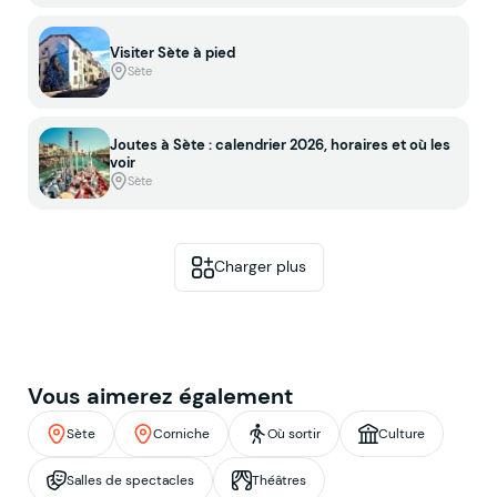
Visiter Sète à pied
Sète
Joutes à Sète : calendrier 2026, horaires et où les
voir
Sète
Charger plus
Vous aimerez également
Sète
Corniche
Où sortir
Culture
Salles de spectacles
Théâtres