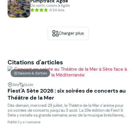
Pumptrack Agde
Où sortir, Loisirs à Agde
24 Avis
Charger plus
Citations d'articles
Saisons & Sorties
Sète
Guide
Fiest'A Sète 2026 : six soirées de concerts au
Théâtre de la Mer
Dès demain, mercredi 29 juillet, le Théâtre de la Mer s’anime pour
six soirées de concerts jusqu’au 3 août. La 29e édition de Fiest’A
Sète y installe sa grande semaine, avec de la musique brésilienne,
ouest-africaine, blues et jazz afro-cubain qui se succèdent sur la
Publié il y a 1 semaine
scène. L’accès est payant, billetterie sur le site du festival. […]