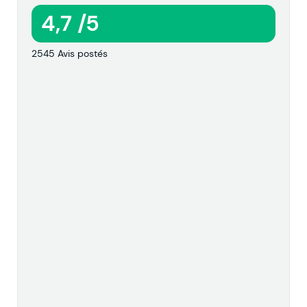
4,7 /5
2545 Avis postés
l
l
l