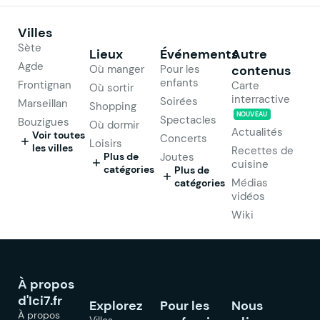
Villes
Sète
Lieux
Événements
Autre
Agde
Où manger
Pour les
contenus
enfants
Frontignan
Carte
Où sortir
interractive
Soirées
Marseillan
Shopping
NOUVEAU
Spectacles
Bouzigues
Où dormir
Actualités
Voir toutes
Concerts
Loisirs
les villes
Recettes de
Plus de
Joutes
cuisine
catégories
Plus de
Médias
catégories
vidéos
Wiki
À propos
d'Ici7.fr
Explorez
Pour les
Nous
À propos
Villes