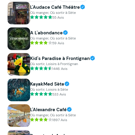
L'Audace Café Théâtre
Où manger, Où sortir à Sète
55 Avis
A L'abondance
Où manger, Où sortir à Sète
59 Avis
Kid's Paradise à Frontignan
Où sortir, Loisirs à Frontignan
1446 Avis
KayakMed Sète
Où sortir, Loisirs à Sète
533 Avis
L'Alexandre Café
Où manger, Où sortir à Sète
1897 Avis