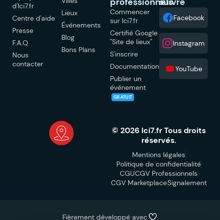
Villes
professionnels
suivre
d'Ici7.fr
Commencer
Lieux
Facebook
Centre d'aide
sur Ici7.fr
Événements
Presse
Certifié Google
Blog
"Site de lieux"
F.A.Q
Instagram
Bons Plans
S'inscrire
Nous
contacter
Documentation
YouTube
Publier un
événement
GRATUIT
© 2026 Ici7.fr Tous droits
réservés.
Mentions légales
Politique de confidentialité
CGU
CGV Professionnels
CGV Marketplace
Signalement
Fièrement développé avec