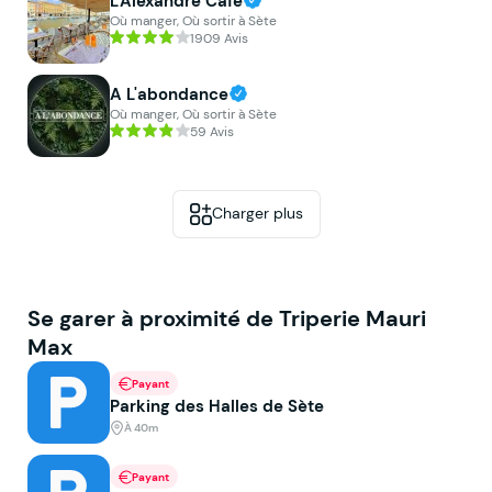
L'Alexandre Café
Où manger, Où sortir à Sète
1909 Avis
A L'abondance
Où manger, Où sortir à Sète
59 Avis
Charger plus
Se garer à proximité de Triperie Mauri
Max
Payant
Parking des Halles de Sète
À 40m
Payant