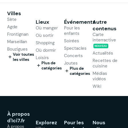
Villes
Sète
Lieux
Événements
Autre
Agde
Où manger
Pour les
contenus
enfants
Frontignan
Carte
Où sortir
interractive
Soirées
Marseillan
Shopping
NOUVEAU
Spectacles
Bouzigues
Où dormir
Actualités
Voir toutes
Concerts
Loisirs
les villes
Recettes de
Plus de
Joutes
cuisine
catégories
Plus de
Médias
catégories
vidéos
Wiki
À propos
d'Ici7.fr
Explorez
Pour les
Nous
À propos