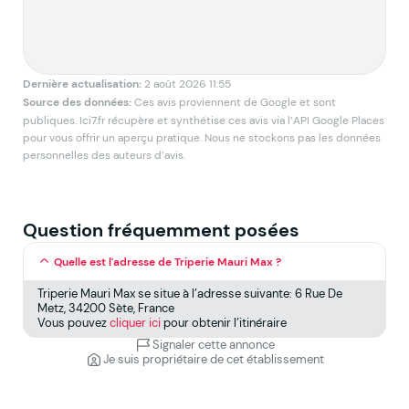
Dernière actualisation:
2 août 2026 11:55
Source des données:
Ces avis proviennent de Google et sont
publiques. Ici7.fr récupère et synthétise ces avis via l’API Google Places
pour vous offrir un aperçu pratique. Nous ne stockons pas les données
personnelles des auteurs d’avis.
Question fréquemment posées
Quelle est l'adresse de Triperie Mauri Max ?
Triperie Mauri Max se situe à l’adresse suivante: 6 Rue De
Metz, 34200 Sète, France
Vous pouvez
cliquer ici
pour obtenir l’itinéraire
Signaler cette annonce
Je suis propriétaire de cet établissement