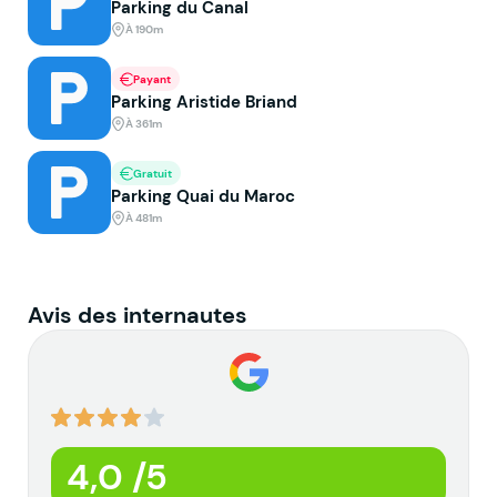
Parking du Canal
À 190m
Payant
Parking Aristide Briand
À 361m
Gratuit
Parking Quai du Maroc
À 481m
Avis des internautes
4,0 /5