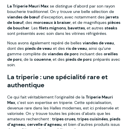
La Triperie Mauri Max
se distingue d’abord par son rayon
boucherie traditionnel. On y trouve une belle sélection de
viandes de bœuf
d’exception, avec notamment des
jarrets
de bœuf
, des
morceaux à braiser
, et de magnifiques
pièces
de boucher
. Les
filets mignons
,
bavettes
, et autres
steaks
sont présentés avec soin dans les vitrines réfrigérées.
Nous avons également repéré de belles
viandes de veau
,
dont des
pieds de veau
et des
ris de veau
, ainsi qu’une
gamme complète de
viandes de porc
incluant des
oreilles
de porc
, de la
couenne
, et des
pieds de porc
préparés avec
soin.
La triperie : une spécialité rare et
authentique
Ce qui fait véritablement l’originalité de la
Triperie Mauri
Max
, c’est son expertise en triperie. Cette spécialisation,
devenue rare dans les Halles modernes, est ici préservée et
valorisée. On y trouve toutes les pièces d’abats que les
amateurs recherchent :
tripes crues
,
tripes cuisinées
,
pieds
d’agneau
,
cervelle d’agneau
, et bien d’autres produits issus