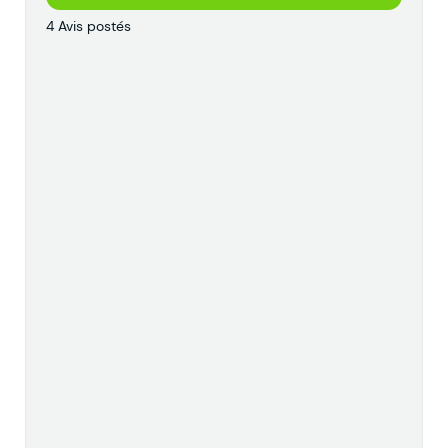
4 Avis postés
l
l
p
l
a