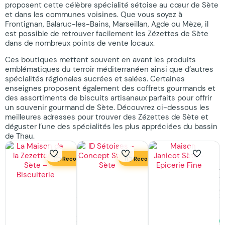
proposent cette célèbre spécialité sétoise au cœur de Sète
et dans les communes voisines. Que vous soyez à
Frontignan, Balaruc-les-Bains, Marseillan, Agde ou Mèze, il
est possible de retrouver facilement les Zézettes de Sète
dans de nombreux points de vente locaux.
Ces boutiques mettent souvent en avant les produits
emblématiques du terroir méditerranéen ainsi que d’autres
spécialités régionales sucrées et salées. Certaines
enseignes proposent également des coffrets gourmands et
des assortiments de biscuits artisanaux parfaits pour offrir
un souvenir gourmand de Sète. Découvrez ci-dessous les
meilleures adresses pour trouver des Zézettes de Sète et
déguster l’une des spécialités les plus appréciées du bassin
de Thau.
M
Recommandé
Recommandé
J
La
ID
S
É
Maison
Sétoises
à
de
S
Magasin
la
de
Zezette
produits