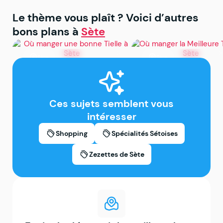
Le thème vous plaît ? Voici d’autres
bons plans à
Sète
Sète
Sète
Où manger une bonne
Où manger la Meilleu
Tielle à Sète
Tielle de Sète
Ces sujets semblent vous
intéresser
Shopping
Spécialités Sétoises
Zezettes de Sète