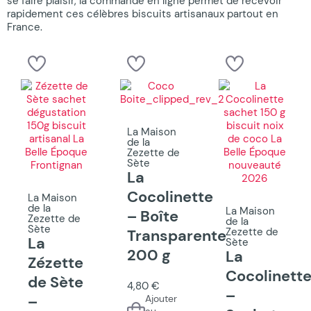
se faire plaisir, la commande en ligne permet de recevoir
rapidement ces célèbres biscuits artisanaux partout en
France.
La Maison
de la
Zezette de
Sète
La
Cocolinette
La Maison
de la
La Maison
– Boîte
Zezette de
de la
Sète
Zezette de
Transparente
La
Sète
200 g
La
Zézette
Cocolinett
de Sète
4,80 €
–
–
Ajouter
au