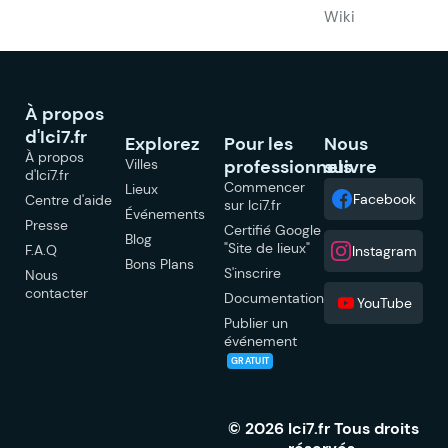
Wiki
À propos
d'Ici7.fr
Explorez
Pour les
Nous
À propos
Villes
professionnels
suivre
d'Ici7.fr
Commencer
Lieux
Facebook
Centre d'aide
sur Ici7.fr
Événements
Presse
Certifié Google
Blog
"Site de lieux"
F.A.Q
Instagram
Bons Plans
S'inscrire
Nous
contacter
Documentation
YouTube
Publier un
événement
GRATUIT
© 2026 Ici7.fr Tous droits