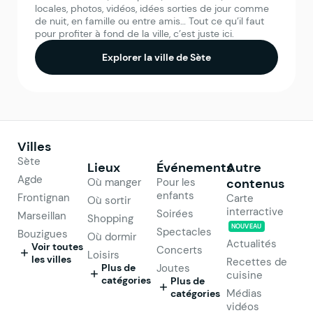
locales, photos, vidéos, idées sorties de jour comme
de nuit, en famille ou entre amis… Tout ce qu’il faut
pour profiter à fond de la ville, c’est juste ici.
Explorer la ville de Sète
Villes
Sète
Lieux
Événements
Autre
Agde
Où manger
Pour les
contenus
enfants
Frontignan
Carte
Où sortir
interractive
Soirées
Marseillan
Shopping
NOUVEAU
Spectacles
Bouzigues
Où dormir
Actualités
Voir toutes
Concerts
Loisirs
les villes
Recettes de
Plus de
Joutes
cuisine
catégories
Plus de
Médias
catégories
vidéos