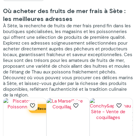
Où acheter des fruits de mer frais à Sète :
les meilleures adresses
À Sète, la recherche de fruits de mer frais prend fin dans les
boutiques spécialisées, les magasins et les poissonneries
qui offrent une sélection de produits de première qualité.
Explorez ces adresses soigneusement sélectionnées pour
acheter directement auprès des pêcheurs et producteurs
locaux, garantissant fraîcheur et saveur exceptionnelles. Ces
lieux sont des trésors pour les amateurs de fruits de mer,
proposant une variété de choix allant des huîtres et moules
de l’étang de Thau aux poissons fraîchement pêchés.
Découvrez où vous pouvez vous procurer ces délices marins
à Sète, et laissez-vous guider par la richesse des produits
disponibles, reflétant l’authenticité et la tradition culinaire
de la région.
La
C
Recommandé
O
Marseillaise
m
Piscatores
Coquillages
C
Poissonnerie
à
Où
S
manger,
Coquillages