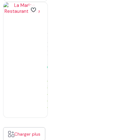
La
Marine
Restaurant
Sète
Restaurants,
Spécialités
Sétoises
à
Sète
Ouvert
· ferme
à
14:30
1476
Avis
Charger plus