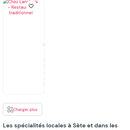
Chez
Lanchois
Restaurants,
Traditionnel
à
Sète
Fermé
·
ouvre
à
19:00
449
Avis
Charger plus
Les spécialités locales à Sète et dans les