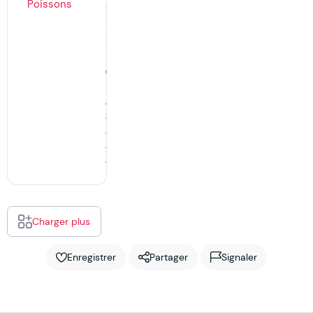
Où
manger,
Poissonnerie
à
Sète
Ouvert
· ferme
à
13:00
46
Avis
Charger plus
Enregistrer
Partager
Signaler