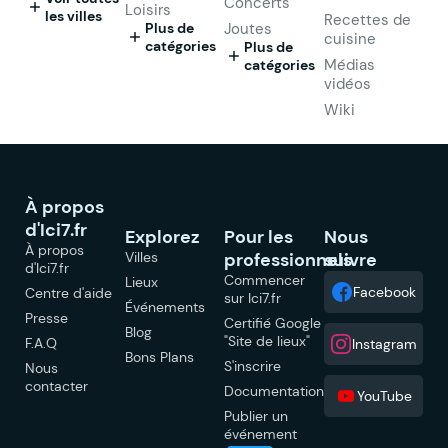
Concerts
Loisirs
les villes
Recettes de
Plus de
Joutes
cuisine
catégories
Plus de
Médias
catégories
vidéos
Wiki
À propos
d'Ici7.fr
Explorez
Pour les
Nous
À propos
Villes
professionnels
suivre
d'Ici7.fr
Commencer
Lieux
Facebook
Centre d'aide
sur Ici7.fr
Événements
Presse
Certifié Google
Blog
"Site de lieux"
F.A.Q
Instagram
Bons Plans
S'inscrire
Nous
contacter
Documentation
YouTube
Publier un
événement