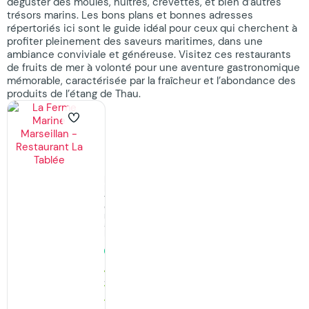
déguster des moules, huîtres, crevettes, et bien d’autres
trésors marins. Les bons plans et bonnes adresses
répertoriés ici sont le guide idéal pour ceux qui cherchent à
profiter pleinement des saveurs maritimes, dans une
ambiance conviviale et généreuse. Visitez ces restaurants
de fruits de mer à volonté pour une aventure gastronomique
mémorable, caractérisée par la fraîcheur et l’abondance des
produits de l’étang de Thau.
La
Ferme
Marine
Marseillan
Restaurants,
Restaurant
fruits
de
mer
à
Marseillan
Ouvert
24h/24
6691
Avis