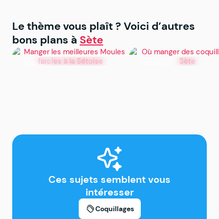
Le thème vous plaît ? Voici d’autres
bons plans à
Sète
Sète
Sète
Manger les meilleures
Où manger des
Moules farcies à la
coquillages à Sète
Sétoise
Ces sujets semblent vous
intéresser
Coquillages