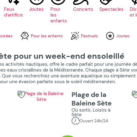
Feux
Joutes
Pour
Concerts
Spectacles
Dis
d’artifice
les
et l
enfants
Soirées
Pour les enfants
Festivals
Joutes
Sète pour un week-end ensoleillé
s activités nautiques, offre le cadre parfait pour une journée d
es eaux cristallines de la Méditerranée. Chaque plage à Sète vous
r. Que vous recherchiez une aventure aquatique ou simplement u
our une évasion parfaite sous le soleil méditerranéen.
Plage de la
Baleine Sète
Où sortir, Loisirs à
Sète
Ouvert 24h/24