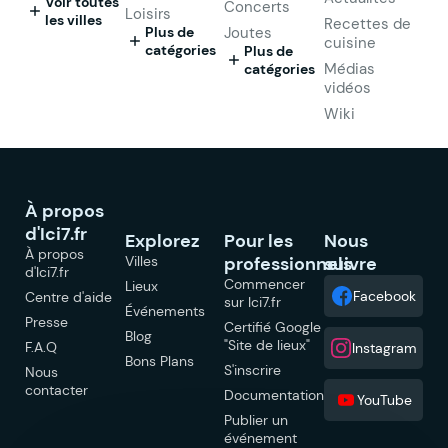
Voir toutes
Concerts
Loisirs
les villes
Recettes de
Plus de
Joutes
cuisine
catégories
Plus de
Médias
catégories
vidéos
Wiki
À propos
d'Ici7.fr
Explorez
Pour les
Nous
À propos
Villes
professionnels
suivre
d'Ici7.fr
Commencer
Lieux
Facebook
Centre d'aide
sur Ici7.fr
Événements
Presse
Certifié Google
Blog
"Site de lieux"
F.A.Q
Instagram
Bons Plans
S'inscrire
Nous
contacter
Documentation
YouTube
Publier un
événement