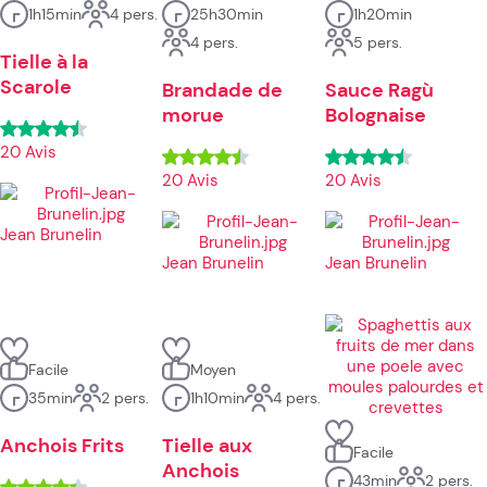
1h15min
4 pers.
25h30min
1h20min
4 pers.
5 pers.
Tielle à la
Scarole
Brandade de
Sauce Ragù
morue
Bolognaise
20 Avis
20 Avis
20 Avis
Jean Brunelin
Jean Brunelin
Jean Brunelin
Facile
Moyen
35min
2 pers.
1h10min
4 pers.
Anchois Frits
Tielle aux
Facile
Anchois
43min
2 pers.