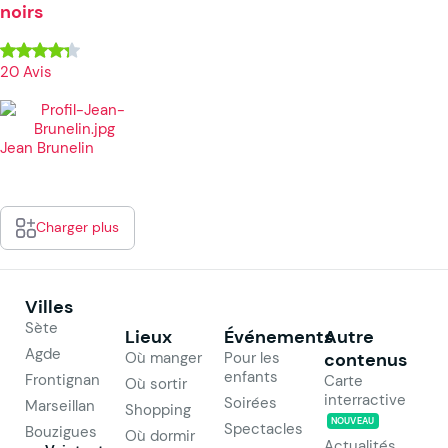
noirs
20 Avis
Jean Brunelin
Charger plus
Villes
Sète
Lieux
Événements
Autre
Agde
Où manger
Pour les
contenus
enfants
Frontignan
Carte
Où sortir
interractive
Soirées
Marseillan
Shopping
NOUVEAU
Spectacles
Bouzigues
Où dormir
Actualités