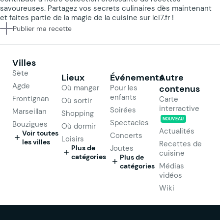
savoureuses. Partagez vos secrets culinaires dès maintenant
et faites partie de la magie de la cuisine sur Ici7.fr !
Publier ma recette
Villes
Sète
Lieux
Événements
Autre
Agde
Où manger
Pour les
contenus
enfants
Frontignan
Carte
Où sortir
interractive
Soirées
Marseillan
Shopping
NOUVEAU
Spectacles
Bouzigues
Où dormir
Actualités
Voir toutes
Concerts
Loisirs
les villes
Recettes de
Plus de
Joutes
cuisine
catégories
Plus de
Médias
catégories
vidéos
Wiki