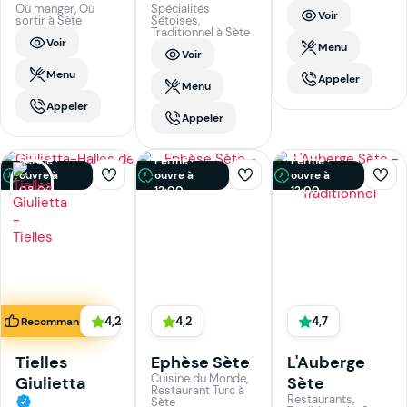
Où manger, Où
Spécialités
Voir
sortir à Sète
Sétoises,
Traditionnel à Sète
Voir
Menu
Voir
Menu
Appeler
Menu
Appeler
Appeler
Fermé ·
Fermé ·
Fermé ·
ouvre à
ouvre à
ouvre à
08:00
12:00
12:00
4,2
4,2
4,7
Recommandé
Tielles
Ephèse Sète
L'Auberge
Cuisine du Monde,
Giulietta
Sète
Restaurant Turc à
Restaurants,
Sète