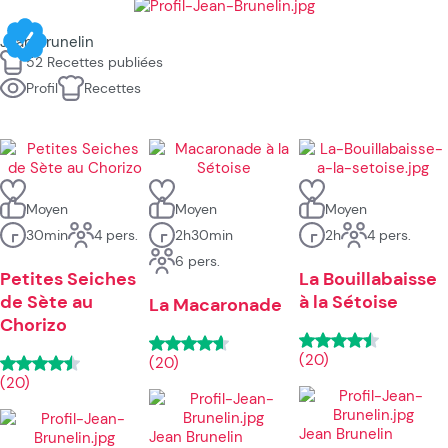
Jean Brunelin
52 Recettes publiées
Profil
Recettes
Moyen
Moyen
Moyen
30min
4 pers.
2h30min
2h
4 pers.
6 pers.
Petites Seiches
La Bouillabaisse
de Sète au
à la Sétoise
La Macaronade
Chorizo
(20)
(20)
(20)
Jean Brunelin
Jean Brunelin