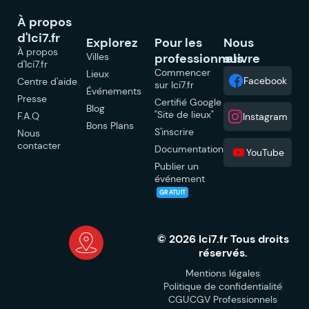
À propos
d'Ici7.fr
Explorez
Pour les
Nous
À propos
Villes
professionnels
suivre
d'Ici7.fr
Commencer
Lieux
Facebook
Centre d'aide
sur Ici7.fr
Événements
Presse
Certifié Google
Blog
"Site de lieux"
F.A.Q
Instagram
Bons Plans
S'inscrire
Nous
contacter
Documentation
YouTube
Publier un
événement
GRATUIT
© 2026 Ici7.fr Tous droits
réservés.
Mentions légales
Politique de confidentialité
CGU
CGV Professionnels