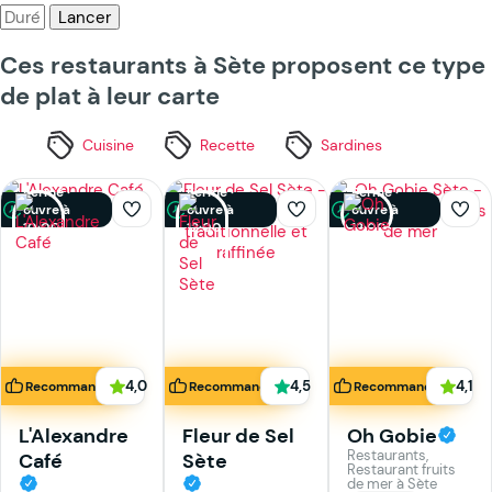
Lancer
Ces restaurants à Sète proposent ce type
de plat à leur carte
Cuisine
Recette
Sardines
Fermé ·
Fermé ·
Fermé ·
ouvre à
ouvre à
ouvre à
10:00
12:00
12:00
4,0
4,5
4,1
Recommandé
Recommandé
Recommandé
L'Alexandre
Fleur de Sel
Oh Gobie
Restaurants,
Café
Sète
Restaurant fruits
de mer à Sète