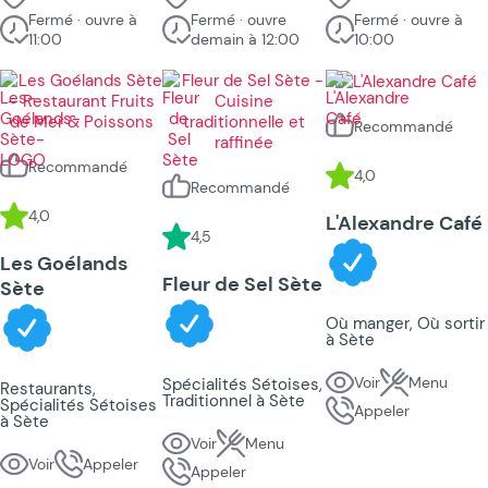
Fermé · ouvre à
Fermé · ouvre
Fermé · ouvre à
11:00
demain à 12:00
10:00
Recommandé
Recommandé
4,0
Recommandé
4,0
L'Alexandre Café
4,5
Les Goélands
Fleur de Sel Sète
Sète
Où manger, Où sortir
à Sète
Voir
Menu
Spécialités Sétoises,
Restaurants,
Traditionnel à Sète
Spécialités Sétoises
Appeler
à Sète
Voir
Menu
Voir
Appeler
Appeler