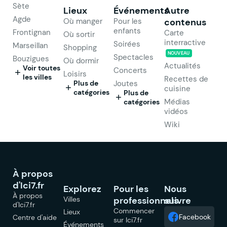
Sète
Lieux
Événements
Autre
Agde
Où manger
Pour les
contenus
enfants
Frontignan
Carte
Où sortir
interractive
Soirées
Marseillan
Shopping
NOUVEAU
Spectacles
Bouzigues
Où dormir
Actualités
Voir toutes
Concerts
Loisirs
les villes
Recettes de
Plus de
Joutes
cuisine
catégories
Plus de
Médias
catégories
vidéos
Wiki
À propos
d'Ici7.fr
Explorez
Pour les
Nous
À propos
Villes
professionnels
suivre
d'Ici7.fr
Commencer
Lieux
Facebook
Centre d'aide
sur Ici7.fr
Événements