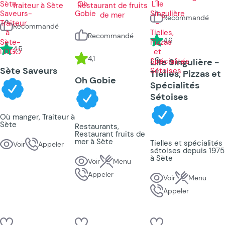
Recommandé
Recommandé
Recommandé
4,6
4,5
4,1
L'Île Singulière -
Sète Saveurs
Tielles, Pizzas et
Oh Gobie
Spécialités
Sétoises
Où manger, Traiteur à
Sète
Restaurants,
Restaurant fruits de
mer à Sète
Tielles et spécialités
Voir
Appeler
sétoises depuis 1975
à Sète
Voir
Menu
Appeler
Voir
Menu
Appeler