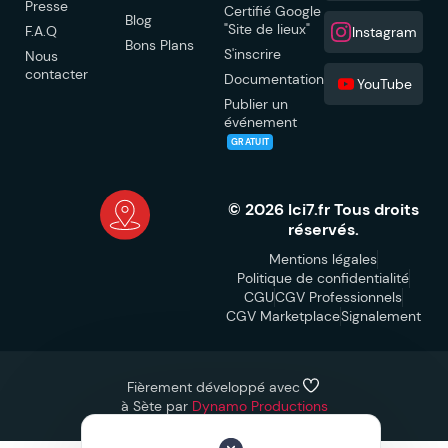
Presse
Certifié Google
Blog
"Site de lieux"
F.A.Q
Instagram
Bons Plans
S'inscrire
Nous
contacter
Documentation
YouTube
Publier un
événement
GRATUIT
© 2026 Ici7.fr Tous droits
réservés.
Mentions légales
Politique de confidentialité
CGU
CGV Professionnels
CGV Marketplace
Signalement
Fièrement développé avec
à Sète par
Dynamo Productions