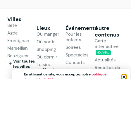
Villes
Sète
Lieux
Événements
Autre
Agde
Où manger
Pour les
contenus
enfants
Frontignan
Carte
Où sortir
interractive
Soirées
Marseillan
Shopping
NOUVEAU
Spectacles
Bouzigues
Où dormir
Actualités
Voir toutes
Concerts
Loisirs
les villes
Recettes de
Plus de
Joutes
cuisine
En utilisant ce site, vous acceptez notre
politique
catégories
Plus de
de confidentialité
.
Médias
catégories
vidéos
Wiki
À propos
d'Ici7.fr
Explorez
Pour les
Nous