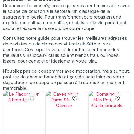
Découvrez les vins régionaux qui se marient à merveille avec
la soupe de poisson à la sétoise, un classique de la
gastronomie locale. Pour transformer votre repas en une
expérience culinaire complète, choisissez le vin parfait qui
saura rehausser les saveurs de votre soupe.
Consultez notre guide pour trouver les meilleures adresses
de cavistes ou de domaines viticoles à Sète et ses
alentours. Ces experts vous aideront à sélectionner les
meilleurs vins locaux, qu’ils soient blancs frais ou rosés
légers, pour compléter idéalement votre plat.
N’oubliez pas de consommer avec modération, mais surtout,
profitez de chaque bouchée et gorgée pour faire de votre
dégustation de soupe de poisson à la sétoise un moment
mémorable.
Le
Caves
D
Flaconneur
Notre
d
à
Dame
M
Frontignan
Sète
R
Prendre
Prendre
P
un
un
u
verre,
verre,
ve