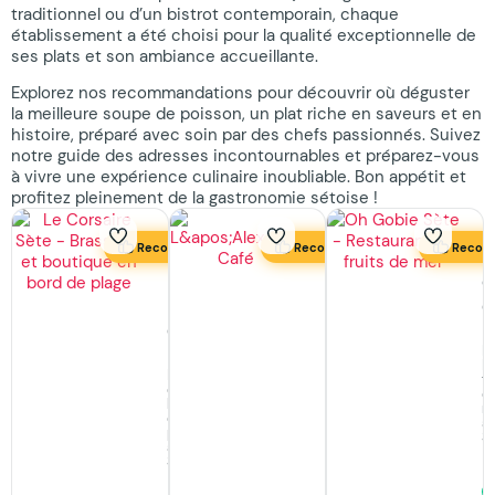
traditionnel ou d’un bistrot contemporain, chaque
établissement a été choisi pour la qualité exceptionnelle de
ses plats et son ambiance accueillante.
Explorez nos recommandations pour découvrir où déguster
la meilleure soupe de poisson, un plat riche en saveurs et en
histoire, préparé avec soin par des chefs passionnés. Suivez
notre guide des adresses incontournables et préparez-vous
à vivre une expérience culinaire inoubliable. Bon appétit et
profitez pleinement de la gastronomie sétoise !
Recommandé
Recommandé
Recom
Brasserie
L’Alexandre
O
Le
Café
G
Corsaire
Où
R
manger,
R
Brasserie
Où
fr
en
sortir
d
bord
à
m
de
Sète
à
plage
S
Ouvert
à
· ferme
Sète
à
Ouvert