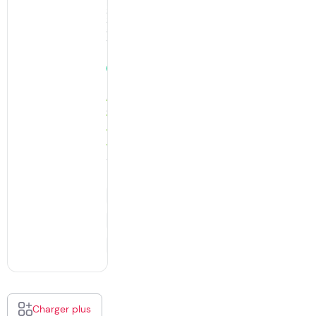
Restaurants,
Spécialités
Sétoises
à
Sète
Ouvert
· ferme
à
22:00
942
Avis
Menu
Appeler
S’y
rendre
Charger plus