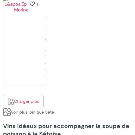
L’Épicerie
Marine
Coquillages,
Poissonnerie
à
Sète
Ferme
bientôt
· 19:00
51
Avis
Charger plus
Voir plus loin que Sète
Vins idéaux pour accompagner la soupe de
poisson à la Sétoise