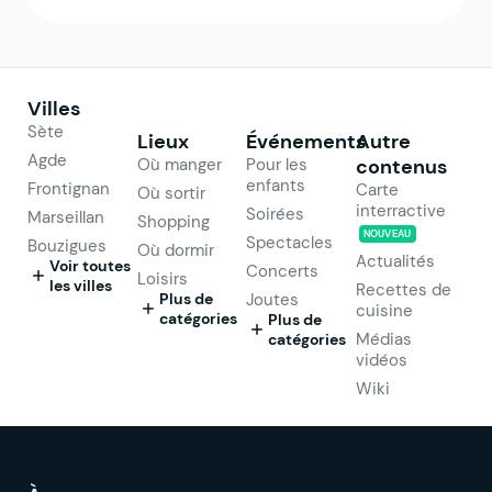
Villes
Sète
Lieux
Événements
Autre
Agde
Où manger
Pour les
contenus
enfants
Frontignan
Carte
Où sortir
interractive
Soirées
Marseillan
Shopping
NOUVEAU
Spectacles
Bouzigues
Où dormir
Actualités
Voir toutes
Concerts
Loisirs
les villes
Recettes de
Plus de
Joutes
cuisine
catégories
Plus de
Médias
catégories
vidéos
Wiki