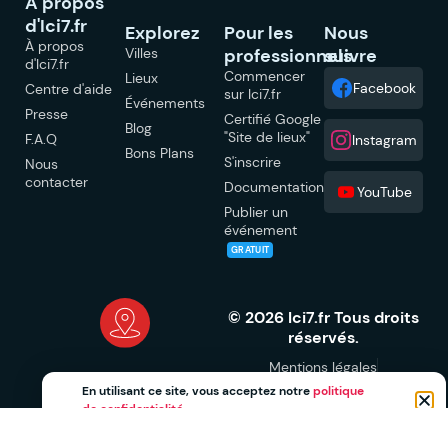
À propos
d'Ici7.fr
Explorez
Pour les
Nous
À propos
Villes
professionnels
suivre
d'Ici7.fr
Commencer
Lieux
Facebook
Centre d'aide
sur Ici7.fr
Événements
Presse
Certifié Google
Blog
"Site de lieux"
F.A.Q
Instagram
Bons Plans
S'inscrire
Nous
contacter
Documentation
YouTube
Publier un
événement
GRATUIT
© 2026 Ici7.fr Tous droits
réservés.
Mentions légales
Politique de confidentialité
En utilisant ce site, vous acceptez notre
politique
CGU
CGV Professionnels
de confidentialité
.
CGV Marketplace
Signalement