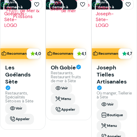
ouvre
ouvre
ouvre
demain à
demain à
demain à
11:00
12:00
08:30
4,0
4,1
4,7
Recommandé
Recommandé
Recommandé
Les
Oh Gobie
Joseph
Restaurants,
Goélands
Tielles
Restaurant fruits
Sète
Artisanales
de mer à Sète
Voir
Restaurants,
Où manger, Tiellerie
Spécialités
à Sète
Menu
Sétoises à Sète
Voir
Voir
Appeler
Boutique
Appeler
Menu
Appeler