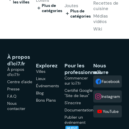
Loisirs
les villes
Recettes de
Plus de
Joutes
cuisine
catégories
Plus de
Médias
catégories
vidéos
Wiki
À propos
d'Ici7.fr
Explorez
Pour les
Nous
À propos
Villes
professionnels
suivre
d'Ici7.fr
Commencer
Lieux
Facebook
Centre d'aide
sur Ici7.fr
Événements
Presse
Certifié Google
Blog
"Site de lieux"
F.A.Q
Instagram
Bons Plans
S'inscrire
Nous
contacter
Documentation
YouTube
Publier un
événement
GRATUIT