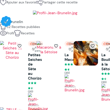
Ajouter aux favoris
Partager cette recette
Jean Brunelin
52 Recettes publiées
Profil
Recettes
Moyen
30min
Moyen
2h30min
Mo
4
6
pers.
pers.
p
Petites
La
La
Seiches
Macaronade
Boui
de
à la
Sète
Séto
au
(20)
Chorizo
Jean
(20)
Brunelin
Jean
(20)
Brunel
Jean
Brunelin