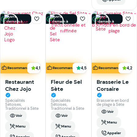
Fermé ·
Fermé ·
Fermé ·
ouvre
ouvre
ouvre
demain à
demain à
demain à
11:00
12:00
08:00
4,1
4,5
4,2
Recommandé
Recommandé
Recommandé
Restaurant
Fleur de Sel
Brasserie Le
Chez Jojo
Sète
Corsaire
Spécialités
Spécialités
Brasserie en bord
Sétoises,
Sétoises,
de plage à Sète
Traditionnel à Sète
Traditionnel à Sète
Voir
Voir
Voir
Menu
Menu
Menu
Appeler