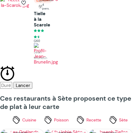
Moyen
1h15min
4
pers.
Tielle
à la
Scarole
(20)
Jean
Brunelin
Lancer
Ces restaurants à Sète proposent ce type
de plat à leur carte
Cuisine
Poisson
Recette
Sète
Fermé ·
Fermé ·
Fermé ·