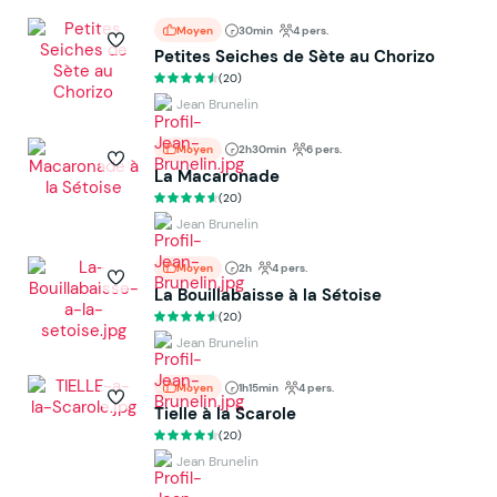
Moyen
30min
4 pers.
Petites Seiches de Sète au Chorizo
(20)
Jean Brunelin
Moyen
2h30min
6 pers.
La Macaronade
(20)
Jean Brunelin
Moyen
2h
4 pers.
La Bouillabaisse à la Sétoise
(20)
Jean Brunelin
Moyen
1h15min
4 pers.
Tielle à la Scarole
(20)
Jean Brunelin