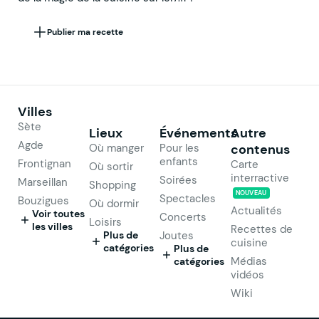
Publier ma recette
Villes
Sète
Lieux
Événements
Autre
Agde
Où manger
Pour les
contenus
enfants
Frontignan
Carte
Où sortir
interractive
Soirées
Marseillan
Shopping
NOUVEAU
Spectacles
Bouzigues
Où dormir
Actualités
Voir toutes
Concerts
Loisirs
les villes
Recettes de
Plus de
Joutes
cuisine
catégories
Plus de
Médias
catégories
vidéos
Wiki