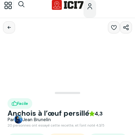
Facile
Anchois à l’œuf persillé
4,3
Par
Jean Brunelin
20 personnes ont essayé cette recette, et l'ont noté 4.3/5