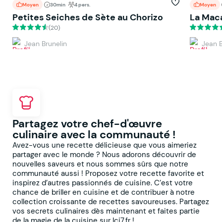
Moyen
30min
4 pers.
Moyen
Petites Seiches de Sète au Chorizo
La Mac
(20)
Jean Brunelin
Jean B
Partagez votre chef-d'œuvre
culinaire avec la communauté !
Avez-vous une recette délicieuse que vous aimeriez
partager avec le monde ? Nous adorons découvrir de
nouvelles saveurs et nous sommes sûrs que notre
communauté aussi ! Proposez votre recette favorite et
inspirez d’autres passionnés de cuisine. C’est votre
chance de briller en cuisine et de contribuer à notre
collection croissante de recettes savoureuses. Partagez
vos secrets culinaires dès maintenant et faites partie
de la magie de la cuisine sur Ici7.fr !