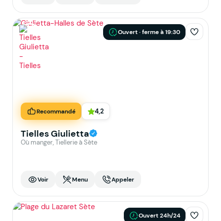
Ouvert · ferme à 19:30
4,2
Recommandé
Tielles Giulietta
Où manger, Tiellerie à Sète
Voir
Menu
Appeler
Ouvert 24h/24