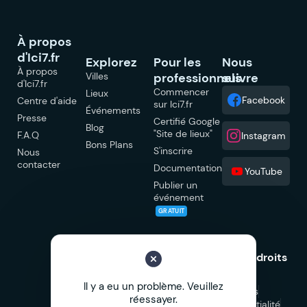
À propos
d'Ici7.fr
Explorez
Pour les
Nous
À propos
Villes
professionnels
suivre
d'Ici7.fr
Commencer
Lieux
Facebook
Centre d'aide
sur Ici7.fr
Événements
Presse
Certifié Google
Blog
"Site de lieux"
F.A.Q
Instagram
Bons Plans
S'inscrire
Nous
contacter
Documentation
YouTube
Publier un
événement
GRATUIT
© 2026 Ici7.fr Tous droits
réservés.
Il y a eu un problème. Veuillez
Mentions légales
réessayer.
Politique de confidentialité