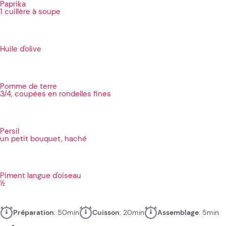
Paprika
1 cuillère à soupe
Huile d'olive
Pomme de terre
3/4, coupées en rondelles fines
Persil
un petit bouquet, haché
Piment langue d'oiseau
½
Préparation
: 50min
Cuisson
: 20min
Assemblage
: 5min