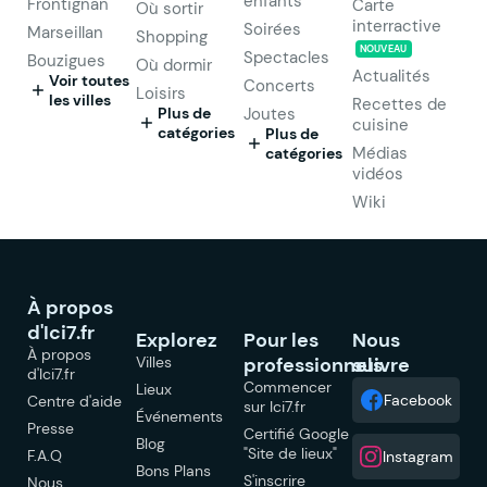
enfants
Frontignan
Carte
Où sortir
interractive
Soirées
Marseillan
Shopping
NOUVEAU
Spectacles
Bouzigues
Où dormir
Actualités
Voir toutes
Concerts
Loisirs
les villes
Recettes de
Plus de
Joutes
cuisine
catégories
Plus de
Médias
catégories
vidéos
Wiki
À propos
d'Ici7.fr
Explorez
Pour les
Nous
À propos
Villes
professionnels
suivre
d'Ici7.fr
Commencer
Lieux
Facebook
Centre d'aide
sur Ici7.fr
Événements
Presse
Certifié Google
Blog
"Site de lieux"
F.A.Q
Instagram
Bons Plans
S'inscrire
Nous