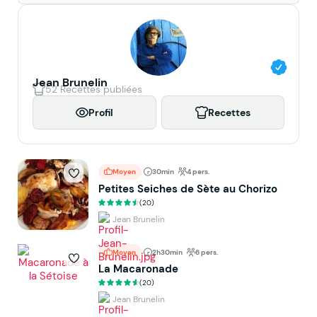
Jean Brunelin
52 Recettes publiées
Profil
Recettes
Moyen
30min
4 pers.
Petites Seiches de Sète au Chorizo
(20)
Jean Brunelin
Moyen
2h30min
6 pers.
La Macaronade
(20)
Jean Brunelin