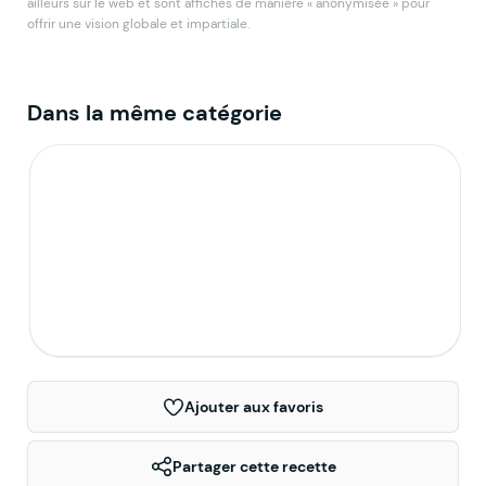
ailleurs sur le web et sont affichés de manière « anonymisée » pour
offrir une vision globale et impartiale.
Dans la même catégorie
Sauces et Condiments
Sublimez vos plats avec des sauces et
condiments faits maison, pour ajouter une
touche de saveur et d'originalité à toutes vos
recettes.
Ajouter aux favoris
Partager cette recette