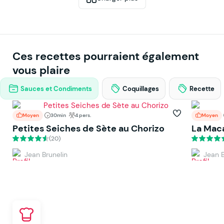
Ces recettes pourraient également
vous plaire
Sauces et Condiments
Coquillages
Recette
Moyen
30min
4 pers.
Moyen
Petites Seiches de Sète au Chorizo
La Mac
(20)
Jean Brunelin
Jean B