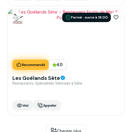
Fermé · ouvre à 18:00
4,0
Recommandé
Les Goélands Sète
Restaurants, Spécialités Sétoises à Sète
Voir
Appeler
Charger plus