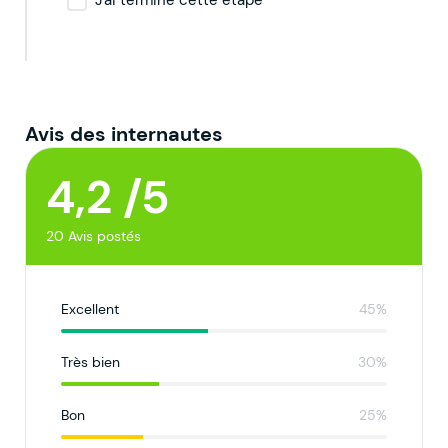
Avis des internautes
4,2 /5
20 Avis postés
Excellent
45%
Très bien
30%
Bon
25%