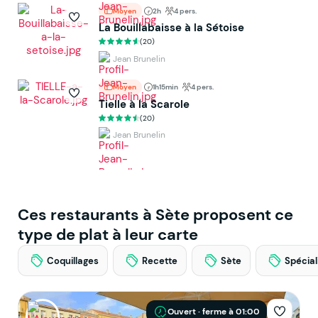
Moyen
2h
4 pers.
La Bouillabaisse à la Sétoise
(20)
Jean Brunelin
Moyen
1h15min
4 pers.
Tielle à la Scarole
(20)
Jean Brunelin
Ces restaurants à Sète proposent ce
type de plat à leur carte
Coquillages
Recette
Sète
Spécial
Ouvert · ferme à 01:00